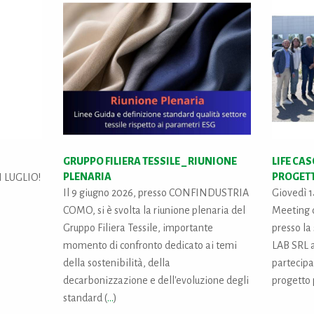
GRUPPO FILIERA TESSILE _ RIUNIONE
LIFE CA
PLENARIA
PROGET
I LUGLIO!
Il 9 giugno 2026, presso CONFINDUSTRIA
Giovedì 1
COMO, si è svolta la riunione plenaria del
Meeting 
Gruppo Filiera Tessile, importante
presso l
momento di confronto dedicato ai temi
LAB SRL a
della sostenibilità, della
partecipaz
decarbonizzazione e dell'evoluzione degli
progetto 
standard (
...
)