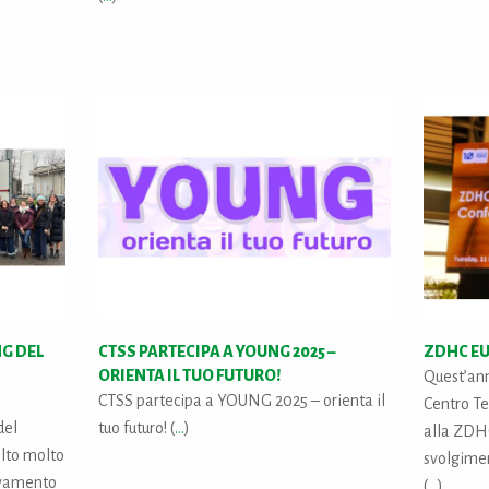
G DEL
CTSS PARTECIPA A YOUNG 2025 –
ZDHC EU
ORIENTA IL TUO FUTURO!
Quest’an
CTSS partecipa a YOUNG 2025 – orienta il
Centro Te
del
tuo futuro! (
...
)
alla ZDH
olto molto
svolgimen
levamento
(
...
)