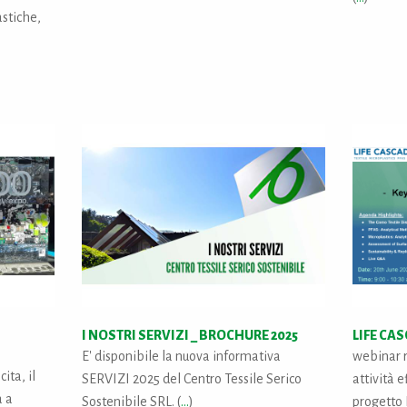
astiche,
I NOSTRI SERVIZI _ BROCHURE 2025
LIFE CA
E' disponibile la nuova informativa
webinar r
ita, il
SERVIZI 2025 del Centro Tessile Serico
attività 
a a
Sostenibile SRL. (
...
)
progetto