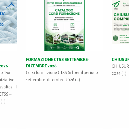
FORMAZIONE CTSS SETTEMBRE-
CHIUSUR
2026
DICEMBRE 2026
CHIUSURA
o "For
Corsi formazione CTSS Srl per il periodo
2026 (
...
)
niziative
settembre-dicembre 2026 (
...
)
voltosi il
 CTSS –
 (
...
)