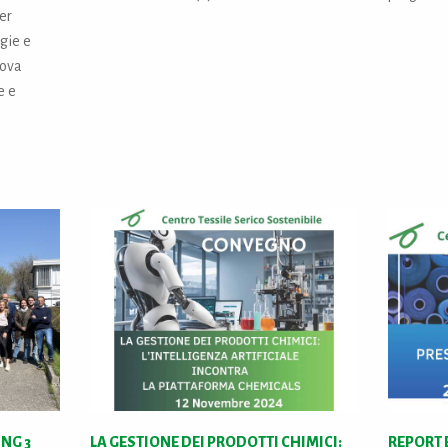
er
egie e
uova
e e
ING 3
LA GESTIONE DEI PRODOTTI CHIMICI:
REPORT 