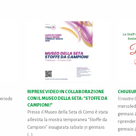
RIPRESE VIDEO IN COLLABORAZIONE
CHIUSUR
CON IL MUSEO DELLA SETA: "STOFFE DA
periodo
Il nostro
CAMPIONI!"
mercoled
Presso il Museo della Seta di Como è stata
gennaio 2
allestita la mostra temporanea "Stoffe da
riprende
Campioni" inaugurata sabato 31 gennaio.
gennaio 2
(
...
)