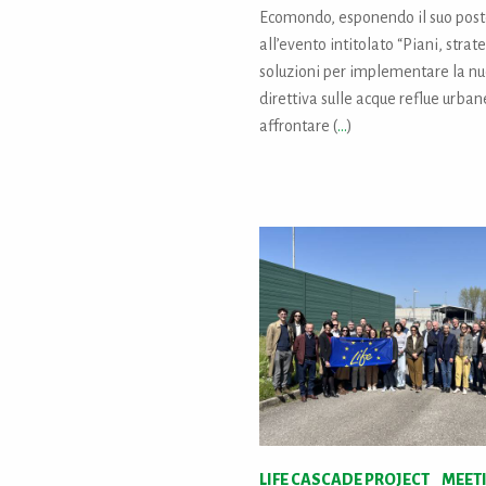
Ecomondo, esponendo il suo post
all’evento intitolato “Piani, strat
soluzioni per implementare la n
direttiva sulle acque reflue urban
affrontare (
...
)
LIFE CASCADE PROJECT _ MEET