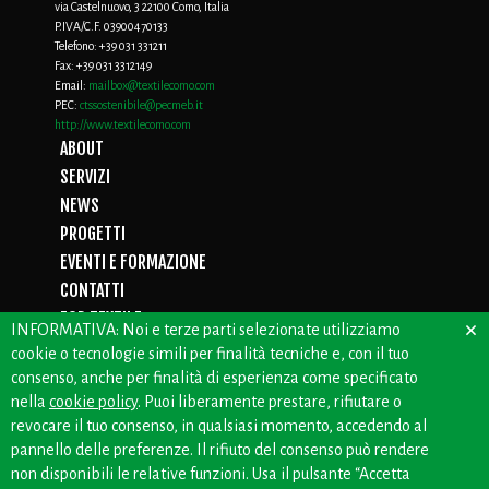
via Castelnuovo, 3 22100 Como, Italia
P.IVA/C.F. 03900470133
Telefono:
+39 031 331211
Fax:
+39 031 3312149
Email:
mailbox@textilecomo.com
PEC:
ctssostenibile@pecmeb.it
http://www.textilecomo.com
ABOUT
SERVIZI
NEWS
PROGETTI
EVENTI E FORMAZIONE
CONTATTI
FOR TEXTILE
×
INFORMATIVA: Noi e terze parti selezionate utilizziamo
D.LGS. 231/01
cookie o tecnologie simili per finalità tecniche e, con il tuo
PRIVACY
consenso, anche per finalità di esperienza come specificato
WHISTLEBLOWING
nella
cookie policy
. Puoi liberamente prestare, rifiutare o
revocare il tuo consenso, in qualsiasi momento, accedendo al
pannello delle preferenze. Il rifiuto del consenso può rendere
non disponibili le relative funzioni. Usa il pulsante “Accetta
CREDITS: OFFICINEBIANCHE