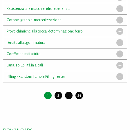
Resistenza alle macchie: idrorepellenza
Cotone: grado di mercerizzazione
Prove chimiche alla tocca: determinazione ferro
Perdita alla sgommatura
Coefficiente di attrito
Lana: solubilità in alcali
Pilling - Random Tumble Pilling Tester
1
2
...
24