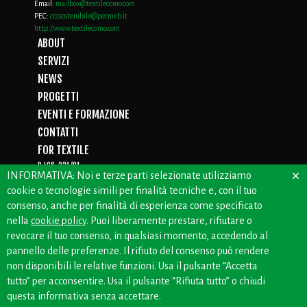
Email:
mailbox@textilecomo.com
PEC:
ctssostenibile@pecmeb.it
http://www.textilecomo.com
ABOUT
SERVIZI
NEWS
PROGETTI
EVENTI E FORMAZIONE
CONTATTI
FOR TEXTILE
D.LGS. 231/01
×
INFORMATIVA: Noi e terze parti selezionate utilizziamo
PRIVACY
cookie o tecnologie simili per finalità tecniche e, con il tuo
WHISTLEBLOWING
consenso, anche per finalità di esperienza come specificato
nella
cookie policy
. Puoi liberamente prestare, rifiutare o
revocare il tuo consenso, in qualsiasi momento, accedendo al
pannello delle preferenze. Il rifiuto del consenso può rendere
CREDITS: OFFICINEBIANCHE
non disponibili le relative funzioni. Usa il pulsante “Accetta
tutto” per acconsentire. Usa il pulsante “Rifiuta tutto” o chiudi
questa informativa senza accettare.