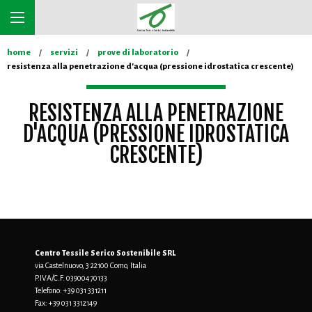
home
servizi
prove di laboratorio
resistenza alla penetrazione d'acqua (pressione idrostatica crescente)
RESISTENZA ALLA PENETRAZIONE
D'ACQUA (PRESSIONE IDROSTATICA
CRESCENTE)
Centro Tessile Serico Sostenibile SRL
via Castelnuovo, 3 22100 Como, Italia
P.IVA/C.F. 03900470133
Telefono:
+39 031 331211
Fax:
+39 031 3312149