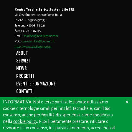
Centro Tessile Serico Sostenibile SRL
via Castelnuovo, 3 22100 Como, Italia
P.IVA/C.F. 03900470133
Telefono:
+39 031 331211
Fax:
+39 031 3312149
Email:
mailbox@textilecomo.com
PEC:
ctssostenibile@pecmeb.it
http://www.textilecomo.com
ABOUT
SERVIZI
NEWS
PROGETTI
EVENTI E FORMAZIONE
CONTATTI
FOR TEXTILE
×
INFORMATIVA: Noi e terze parti selezionate utilizziamo
D.LGS. 231/01
cookie o tecnologie simili per finalità tecniche e, con il tuo
PRIVACY
consenso, anche per finalità di esperienza come specificato
WHISTLEBLOWING
nella
cookie policy
. Puoi liberamente prestare, rifiutare o
revocare il tuo consenso, in qualsiasi momento, accedendo al