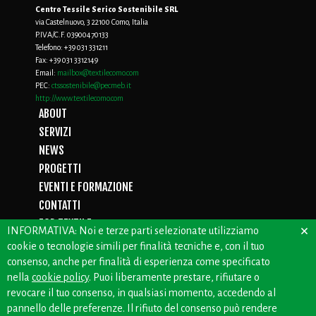
Centro Tessile Serico Sostenibile SRL
via Castelnuovo, 3 22100 Como, Italia
P.IVA/C.F. 03900470133
Telefono:
+39 031 331211
Fax:
+39 031 3312149
Email:
mailbox@textilecomo.com
PEC:
ctssostenibile@pecmeb.it
http://www.textilecomo.com
ABOUT
SERVIZI
NEWS
PROGETTI
EVENTI E FORMAZIONE
CONTATTI
FOR TEXTILE
×
INFORMATIVA: Noi e terze parti selezionate utilizziamo
D.LGS. 231/01
cookie o tecnologie simili per finalità tecniche e, con il tuo
PRIVACY
consenso, anche per finalità di esperienza come specificato
WHISTLEBLOWING
nella
cookie policy
. Puoi liberamente prestare, rifiutare o
revocare il tuo consenso, in qualsiasi momento, accedendo al
pannello delle preferenze. Il rifiuto del consenso può rendere