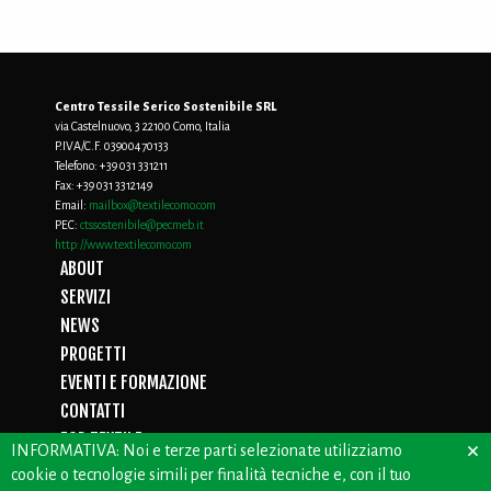
Centro Tessile Serico Sostenibile SRL
via Castelnuovo, 3 22100 Como, Italia
P.IVA/C.F. 03900470133
Telefono:
+39 031 331211
Fax:
+39 031 3312149
Email:
mailbox@textilecomo.com
PEC:
ctssostenibile@pecmeb.it
http://www.textilecomo.com
ABOUT
SERVIZI
NEWS
PROGETTI
EVENTI E FORMAZIONE
CONTATTI
FOR TEXTILE
×
INFORMATIVA: Noi e terze parti selezionate utilizziamo
D.LGS. 231/01
cookie o tecnologie simili per finalità tecniche e, con il tuo
PRIVACY