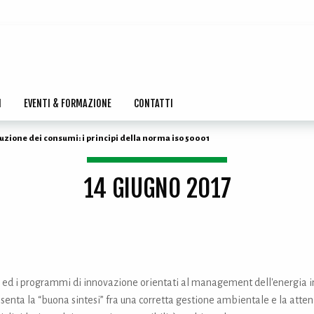
I
EVENTI & FORMAZIONE
CONTATTI
duzione dei consumi: i principi della norma iso 50001
14 GIUGNO 2017
1 ed i programmi di innovazione orientati al management dell'energia in
resenta la “buona sintesi” fra una corretta gestione ambientale e la att