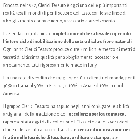
Fondata nel 1922, Clerici Tessuto è oggi una delle più importanti
realtà tessili mondiali per il settore del lusso, con le sue linee di
abbigliamento donna e uomo, accessorio e arredamento.
L’azienda controlla una
completa microfiliera tessile coprendo
l’intero ciclo di nobilitazione della seta e di altre fibre naturali
.
Ogni anno Clerici Tessuto produce oltre 2 milioni e mezzo di metri di
tessuti di altissima qualità per abbigliamento, accessorio e
arredamento, tutti rigorosamente made in Italy.
Ha una rete di vendita che raggiunge 1.800 clienti nel mondo, per il
30% in Italia, il 50% in Europa, il 10% in Asia e il 10% in nord
America.
Il gruppo Clerici Tessuto ha saputo negli anni coniugare le abilità
artigianali della tradizione e dell’
eccellenza serica comasca
,
rappresentata oggi dalla collezione I Classici e dalle lavorazioni
chiné e del velluto a bacchetta, alla
ricerca ed innovazione nei
filati e nelle tecniche di tessitura, orditura e stampa
, per