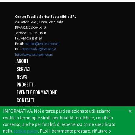
Centro Tessile Serico Sostenibile SRL
via Castelnuovo, 3 22100 Como, Italia
P.IVA/C.F. 03900470133
Telefono:
+39 031 331211
Fax:
+39 031 3312149
Email:
mailbox@textilecomo.com
PEC:
ctssostenibile@pecmeb.it
http://www.textilecomo.com
ABOUT
SERVIZI
NEWS
PROGETTI
EVENTI E FORMAZIONE
CONTATTI
FOR TEXTILE
×
INFORMATIVA: Noi e terze parti selezionate utilizziamo
D.LGS. 231/01
cookie o tecnologie simili per finalità tecniche e, con il tuo
PRIVACY
consenso, anche per finalità di esperienza come specificato
WHISTLEBLOWING
nella
cookie policy
. Puoi liberamente prestare, rifiutare o