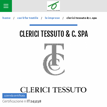
home
cos'è for textile
le imprese
clerici tessuto & c. spa
CLERICI TESSUTO & C. SPA
azienda certificata
Certificazione n
IT 243238