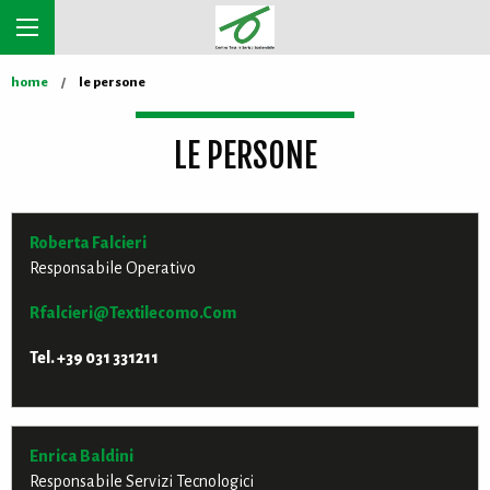
home
le persone
LE PERSONE
Roberta Falcieri
Responsabile Operativo
Rfalcieri@textilecomo.com
Tel. +39 031 331211
Enrica Baldini
Responsabile Servizi Tecnologici