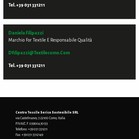
Tel. +39 031 331211
Daniela Filipazzi
Marchio For Textile E Responsabile Qualità
Dfilipazzi@textilecomo.com
Tel. +39 031 331211
Centro Tessile Serico Sostenibile SRL
via Castelnuovo, 3 22100 Como, Italia
P.IVA/C.F. 03900470133
Telefono:
+39 031 331211
Fax:
+39 031 3312149