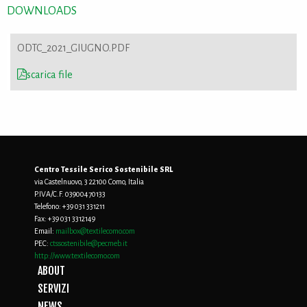
DOWNLOADS
ODTC_2021_GIUGNO.PDF
scarica file
Centro Tessile Serico Sostenibile SRL
via Castelnuovo, 3 22100 Como, Italia
P.IVA/C.F. 03900470133
Telefono:
+39 031 331211
Fax:
+39 031 3312149
Email:
mailbox@textilecomo.com
PEC:
ctssostenibile@pecmeb.it
http://www.textilecomo.com
ABOUT
SERVIZI
NEWS