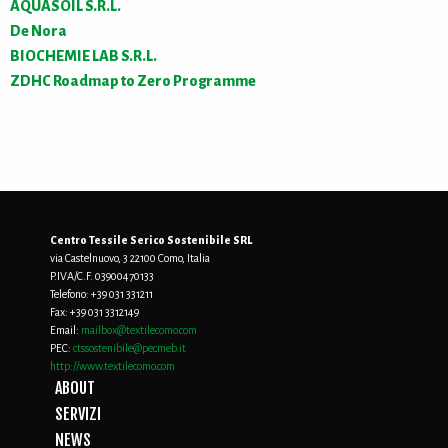
AQUASOIL S.R.L.
De Nora
BIOCHEMIE LAB S.R.L.
ZDHC Roadmap to Zero Programme
Centro Tessile Serico Sostenibile SRL
via Castelnuovo, 3 22100 Como, Italia
P.IVA/C.F. 03900470133
Telefono:
+39 031 331211
Fax:
+39 031 3312149
Email:
mailbox@textilecomo.com
PEC:
ctssostenibile@pecmeb.it
http://www.textilecomo.com
ABOUT
SERVIZI
NEWS