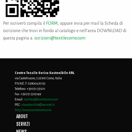
Per iscriverti compila il
FORM
, oppure invia per mail la Scheda di
iscrizione che trovi in fondo al catalogo e nell'area DOWNLOAD di
questa pagina a:
iscrizioni@textilecomo.com
Centro Tessile Serico Sostenibile SRL
via Castelnuovo, 3 22100 Como, Italia
P.IVA/C.F. 03900470133
Telefono:
+39 031 331211
Fax:
+39 031 3312149
Email:
mailbox@textilecomo.com
PEC:
ctssostenibile@pecmeb.it
http://www.textilecomo.com
ABOUT
SERVIZI
NEWS