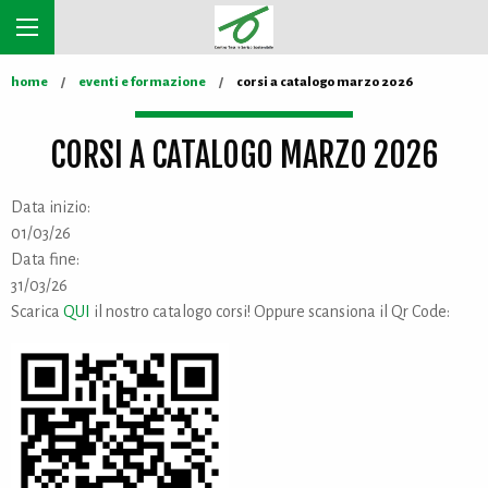
home
eventi e formazione
corsi a catalogo marzo 2026
CORSI A CATALOGO MARZO 2026
Data inizio:
01/03/26
Data fine:
31/03/26
Scarica
QUI
il nostro catalogo corsi! Oppure scansiona il Qr Code: