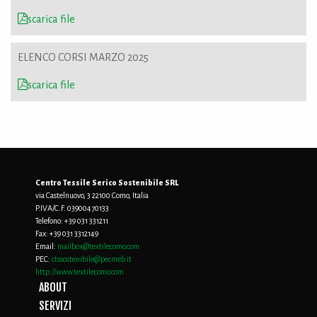
scarica file
ELENCO CORSI MARZO 2025
scarica file
Centro Tessile Serico Sostenibile SRL
via Castelnuovo, 3 22100 Como, Italia
P.IVA/C.F. 03900470133
Telefono:
+39 031 331211
Fax:
+39 031 3312149
Email:
mailbox@textilecomo.com
PEC:
ctssostenibile@pecmeb.it
http://www.textilecomo.com
ABOUT
SERVIZI