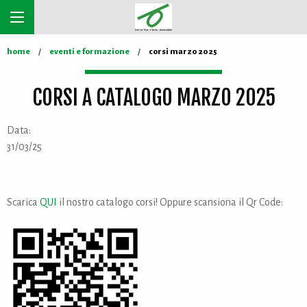
home
eventi e formazione
corsi marzo 2025
CORSI A CATALOGO MARZO 2025
Data:
31/03/25
Scarica
QUI
il nostro catalogo corsi! Oppure scansiona il Qr Code: