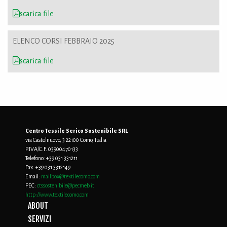
scarica file
ELENCO CORSI FEBBRAIO 2025
scarica file
Centro Tessile Serico Sostenibile SRL
via Castelnuovo, 3 22100 Como, Italia
P.IVA/C.F. 03900470133
Telefono:
+39 031 331211
Fax:
+39 031 3312149
Email:
mailbox@textilecomo.com
PEC:
ctssostenibile@pecmeb.it
http://www.textilecomo.com
ABOUT
SERVIZI