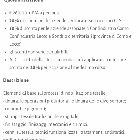
Quote di iscrizione
€ 260,00 + IVA a persona
20%
di sconto per le aziende certificate Seri.co e soci CTS
10%
di sconto per le aziende associate a Confindustria Como,
Confindustria Lecco e Sondrio o territoriali (province di Como e
Lecco)
gli sconti non sono cumulabili.
Al 2° iscritto della stessa azienda sarà applicato un ulteriore
sconto del
20%
per iscrizione al medesimo corso
Descrizione
Elementi di base sui processi di nobilitazione tessile:
• tintura: le operazioni pretintoriali e tintura delle diverse fibre;
• coloranti e pigmenti;
• stampa tessile tradizionale e digitale;
• finissaggio: finissaggi meccanici e chimici;
• cenni su tessuti tecnici funzionalizzati: trattamenti antistatici,