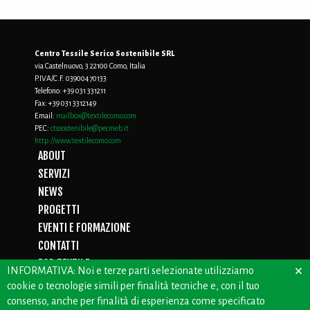
Centro Tessile Serico Sostenibile SRL
via Castelnuovo, 3 22100 Como, Italia
P.IVA/C.F. 03900470133
Telefono:
+39 031 331211
Fax:
+39 031 3312149
Email:
mailbox@textilecomo.com
PEC:
ctssostenibile@pecmeb.it
http://www.textilecomo.com
ABOUT
SERVIZI
NEWS
PROGETTI
EVENTI E FORMAZIONE
CONTATTI
FOR TEXTILE
×
INFORMATIVA: Noi e terze parti selezionate utilizziamo
D.LGS. 231/01
cookie o tecnologie simili per finalità tecniche e, con il tuo
PRIVACY
consenso, anche per finalità di esperienza come specificato
WHISTLEBLOWING