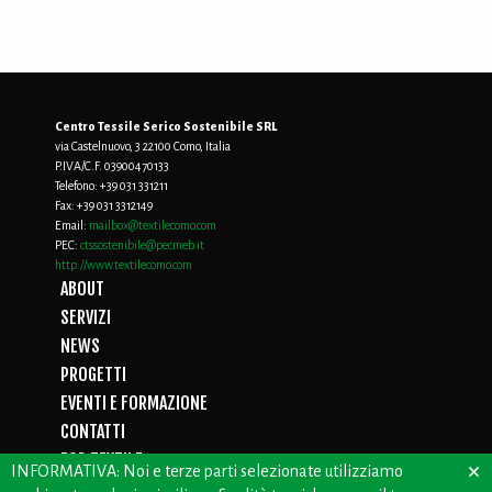
Centro Tessile Serico Sostenibile SRL
via Castelnuovo, 3 22100 Como, Italia
P.IVA/C.F. 03900470133
Telefono:
+39 031 331211
Fax:
+39 031 3312149
Email:
mailbox@textilecomo.com
PEC:
ctssostenibile@pecmeb.it
http://www.textilecomo.com
ABOUT
SERVIZI
NEWS
PROGETTI
EVENTI E FORMAZIONE
CONTATTI
FOR TEXTILE
×
INFORMATIVA: Noi e terze parti selezionate utilizziamo
D.LGS. 231/01