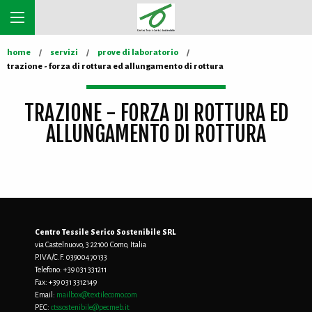
home
servizi
prove di laboratorio
trazione - forza di rottura ed allungamento di rottura
TRAZIONE - FORZA DI ROTTURA ED
ALLUNGAMENTO DI ROTTURA
Centro Tessile Serico Sostenibile SRL
via Castelnuovo, 3 22100 Como, Italia
P.IVA/C.F. 03900470133
Telefono:
+39 031 331211
Fax:
+39 031 3312149
Email:
mailbox@textilecomo.com
PEC:
ctssostenibile@pecmeb.it