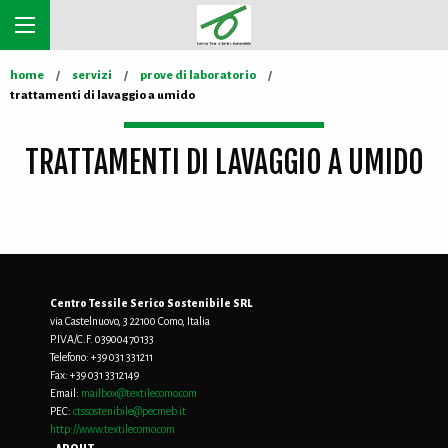
home
servizi
prove di laboratorio
trattamenti di lavaggio a umido
TRATTAMENTI DI LAVAGGIO A UMIDO
Centro Tessile Serico Sostenibile SRL
via Castelnuovo, 3 22100 Como, Italia
P.IVA/C.F. 03900470133
Telefono:
+39 031 331211
Fax:
+39 031 3312149
Email:
mailbox@textilecomo.com
PEC:
ctssostenibile@pecmeb.it
http://www.textilecomo.com