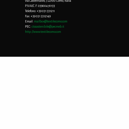
via Castelnuovo, 3 22100 Como, Italia
P.IVA/C.F. 03900470133
Telefono:
+39 031 331211
Fax:
+39 031 3312149
Email:
mailbox@textilecomo.com
PEC:
ctssostenibile@pecmeb.it
http://www.textilecomo.com