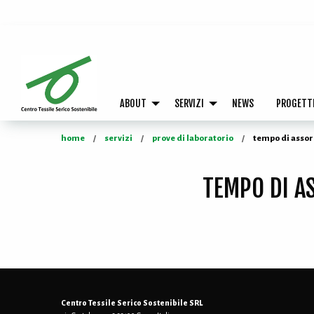
ABOUT
SERVIZI
NEWS
PROGETT
home
servizi
prove di laboratorio
tempo di assor
TEMPO DI A
Centro Tessile Serico Sostenibile SRL