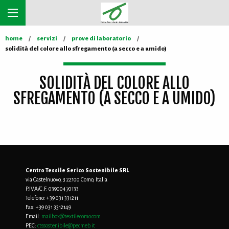
home
servizi
prove di laboratorio
solidità del colore allo sfregamento (a secco e a umido)
SOLIDITÀ DEL COLORE ALLO
SFREGAMENTO (A SECCO E A UMIDO)
Centro Tessile Serico Sostenibile SRL
via Castelnuovo, 3 22100 Como, Italia
P.IVA/C.F. 03900470133
Telefono:
+39 031 331211
Fax:
+39 031 3312149
Email:
mailbox@textilecomo.com
PEC:
ctssostenibile@pecmeb.it