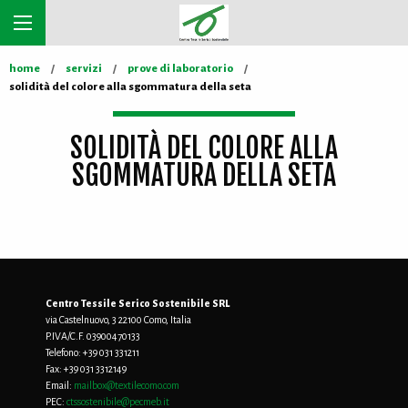
home
servizi
prove di laboratorio
solidità del colore alla sgommatura della seta
SOLIDITÀ DEL COLORE ALLA
SGOMMATURA DELLA SETA
Centro Tessile Serico Sostenibile SRL
via Castelnuovo, 3 22100 Como, Italia
P.IVA/C.F. 03900470133
Telefono:
+39 031 331211
Fax:
+39 031 3312149
Email:
mailbox@textilecomo.com
PEC:
ctssostenibile@pecmeb.it