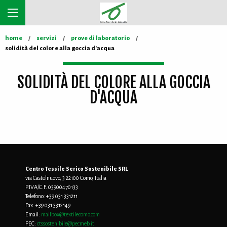
home
servizi
prove di laboratorio
solidità del colore alla goccia d'acqua
SOLIDITÀ DEL COLORE ALLA GOCCIA
D'ACQUA
Centro Tessile Serico Sostenibile SRL
via Castelnuovo, 3 22100 Como, Italia
P.IVA/C.F. 03900470133
Telefono:
+39 031 331211
Fax:
+39 031 3312149
Email:
mailbox@textilecomo.com
PEC:
ctssostenibile@pecmeb.it