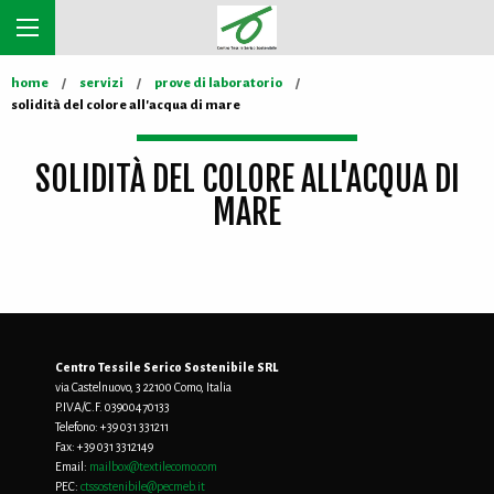
home
servizi
prove di laboratorio
solidità del colore all'acqua di mare
SOLIDITÀ DEL COLORE ALL'ACQUA DI
MARE
Centro Tessile Serico Sostenibile SRL
via Castelnuovo, 3 22100 Como, Italia
P.IVA/C.F. 03900470133
Telefono:
+39 031 331211
Fax:
+39 031 3312149
Email:
mailbox@textilecomo.com
PEC:
ctssostenibile@pecmeb.it