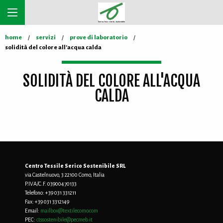
home
servizi
prove di laboratorio
solidità del colore all'acqua calda
SOLIDITÀ DEL COLORE ALL'ACQUA
CALDA
Centro Tessile Serico Sostenibile SRL
via Castelnuovo, 3 22100 Como, Italia
P.IVA/C.F. 03900470133
Telefono:
+39 031 331211
Fax:
+39 031 3312149
Email:
mailbox@textilecomo.com
PEC:
ctssostenibile@pecmeb.it