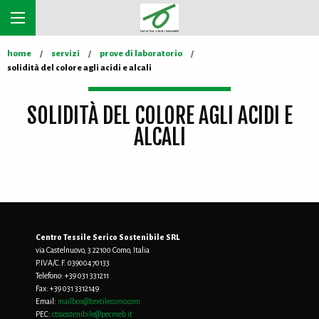
home
servizi
prove di laboratorio
solidità del colore agli acidi e alcali
SOLIDITÀ DEL COLORE AGLI ACIDI E
ALCALI
Centro Tessile Serico Sostenibile SRL
via Castelnuovo, 3 22100 Como, Italia
P.IVA/C.F. 03900470133
Telefono:
+39 031 331211
Fax:
+39 031 3312149
Email:
mailbox@textilecomo.com
PEC:
ctssostenibile@pecmeb.it