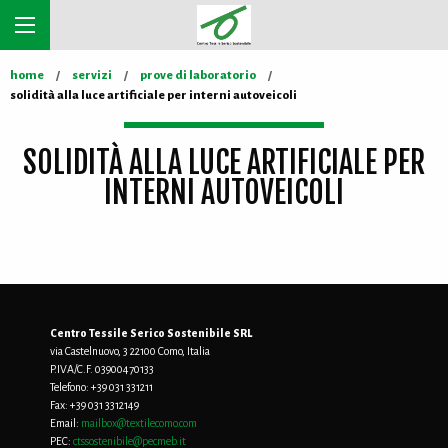
home
servizi
prove di laboratorio
solidità alla luce artificiale per interni autoveicoli
SOLIDITÀ ALLA LUCE ARTIFICIALE PER
INTERNI AUTOVEICOLI
Centro Tessile Serico Sostenibile SRL
via Castelnuovo, 3 22100 Como, Italia
P.IVA/C.F. 03900470133
Telefono:
+39 031 331211
Fax:
+39 031 3312149
Email:
mailbox@textilecomo.com
PEC:
ctssostenibile@pecmeb.it