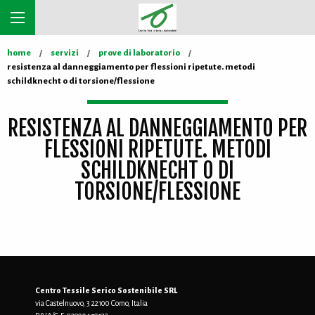
home
servizi
prove di laboratorio
resistenza al danneggiamento per flessioni ripetute. metodi
schildknecht o di torsione/flessione
RESISTENZA AL DANNEGGIAMENTO PER
FLESSIONI RIPETUTE. METODI
SCHILDKNECHT O DI
TORSIONE/FLESSIONE
Centro Tessile Serico Sostenibile SRL
via Castelnuovo, 3 22100 Como, Italia