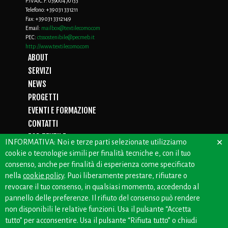
P.IVA/C.F. 03900470133
Telefono:
+39 031 331211
Fax:
+39 031 3312149
Email:
mailbox@textilecomo.com
PEC:
ctssostenibile@pecmeb.it
http://www.textilecomo.com
ABOUT
SERVIZI
NEWS
PROGETTI
EVENTI E FORMAZIONE
CONTATTI
FOR TEXTILE
×
INFORMATIVA: Noi e terze parti selezionate utilizziamo
D.LGS. 231/01
cookie o tecnologie simili per finalità tecniche e, con il tuo
PRIVACY
consenso, anche per finalità di esperienza come specificato
WHISTLEBLOWING
nella
cookie policy
. Puoi liberamente prestare, rifiutare o
revocare il tuo consenso, in qualsiasi momento, accedendo al
pannello delle preferenze. Il rifiuto del consenso può rendere
non disponibili le relative funzioni. Usa il pulsante “Accetta
CREDITS: OFFICINEBIANCHE
tutto” per acconsentire. Usa il pulsante “Rifiuta tutto” o chiudi