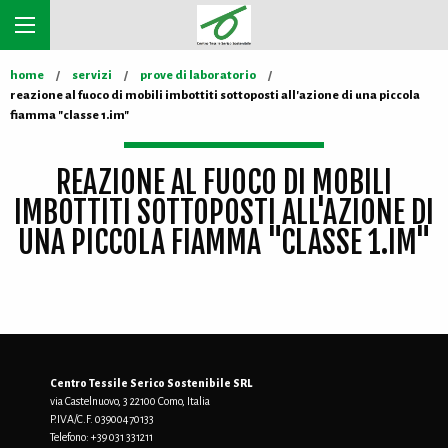
home
servizi
prove di laboratorio
reazione al fuoco di mobili imbottiti sottoposti all'azione di una piccola
fiamma "classe 1.im"
REAZIONE AL FUOCO DI MOBILI
IMBOTTITI SOTTOPOSTI ALL'AZIONE DI
UNA PICCOLA FIAMMA "CLASSE 1.IM"
Centro Tessile Serico Sostenibile SRL
via Castelnuovo, 3 22100 Como, Italia
P.IVA/C.F. 03900470133
Telefono:
+39 031 331211