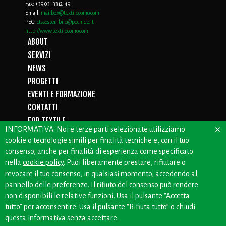
Fax:
+39 031 3312149
Email:
mailbox@textilecomo.com
PEC:
ctssostenibile@pecmeb.it
http://www.textilecomo.com
ABOUT
SERVIZI
NEWS
PROGETTI
EVENTI E FORMAZIONE
CONTATTI
FOR TEXTILE
×
INFORMATIVA: Noi e terze parti selezionate utilizziamo
D.LGS. 231/01
cookie o tecnologie simili per finalità tecniche e, con il tuo
PRIVACY
consenso, anche per finalità di esperienza come specificato
WHISTLEBLOWING
nella
cookie policy
. Puoi liberamente prestare, rifiutare o
revocare il tuo consenso, in qualsiasi momento, accedendo al
pannello delle preferenze. Il rifiuto del consenso può rendere
non disponibili le relative funzioni. Usa il pulsante “Accetta
CREDITS: OFFICINEBIANCHE
tutto” per acconsentire. Usa il pulsante “Rifiuta tutto” o chiudi
questa informativa senza accettare.