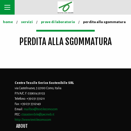
home
servizi
prove di laboratorio
perdita alla sgommatura
PERDITA ALLA SGOMMATURA
Centro Tessile Serico Sostenibile SRL
via Castelnuovo, 3 22100 Como, Italia
P.IVA/C.F. 03900470133
Telefono:
+39 031 331211
Fax:
+39 031 3312149
Email:
mailbox@textilecomo.com
PEC:
ctssostenibile@pecmeb.it
http://www.textilecomo.com
ABOUT