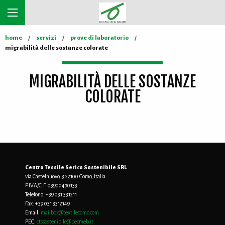
home
servizi
prove di laboratorio
migrabilità delle sostanze colorate
MIGRABILITÀ DELLE SOSTANZE
COLORATE
Centro Tessile Serico Sostenibile SRL
via Castelnuovo, 3 22100 Como, Italia
P.IVA/C.F. 03900470133
Telefono:
+39 031 331211
Fax:
+39 031 3312149
Email:
mailbox@textilecomo.com
PEC:
ctssostenibile@pecmeb.it