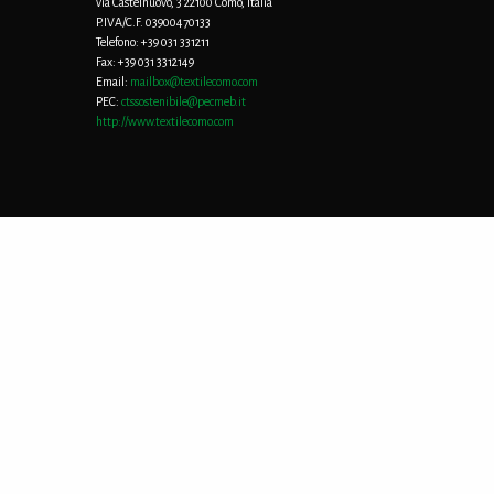
via Castelnuovo, 3 22100 Como, Italia
P.IVA/C.F. 03900470133
Telefono:
+39 031 331211
Fax:
+39 031 3312149
Email:
mailbox@textilecomo.com
PEC:
ctssostenibile@pecmeb.it
http://www.textilecomo.com