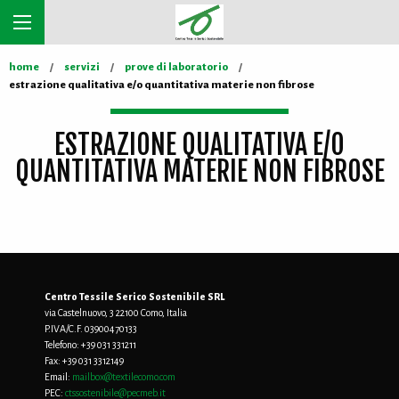
home
servizi
prove di laboratorio
estrazione qualitativa e/o quantitativa materie non fibrose
ESTRAZIONE QUALITATIVA E/O
QUANTITATIVA MATERIE NON FIBROSE
Centro Tessile Serico Sostenibile SRL
via Castelnuovo, 3 22100 Como, Italia
P.IVA/C.F. 03900470133
Telefono:
+39 031 331211
Fax:
+39 031 3312149
Email:
mailbox@textilecomo.com
PEC:
ctssostenibile@pecmeb.it