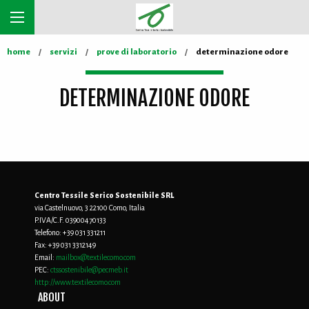
home
servizi
prove di laboratorio
determinazione odore
DETERMINAZIONE ODORE
Centro Tessile Serico Sostenibile SRL
via Castelnuovo, 3 22100 Como, Italia
P.IVA/C.F. 03900470133
Telefono:
+39 031 331211
Fax:
+39 031 3312149
Email:
mailbox@textilecomo.com
PEC:
ctssostenibile@pecmeb.it
http://www.textilecomo.com
ABOUT