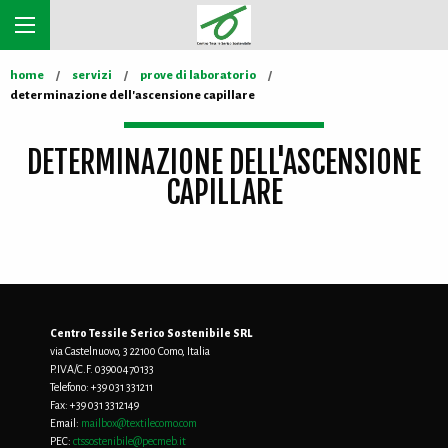
home
servizi
prove di laboratorio
determinazione dell'ascensione capillare
DETERMINAZIONE DELL'ASCENSIONE
CAPILLARE
Centro Tessile Serico Sostenibile SRL
via Castelnuovo, 3 22100 Como, Italia
P.IVA/C.F. 03900470133
Telefono:
+39 031 331211
Fax:
+39 031 3312149
Email:
mailbox@textilecomo.com
PEC:
ctssostenibile@pecmeb.it