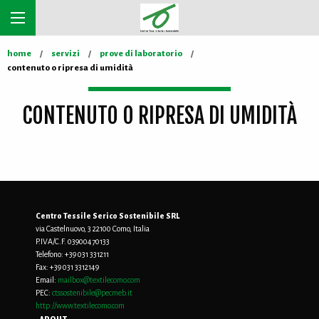
home
servizi
prove di laboratorio
contenuto o ripresa di umidità
CONTENUTO O RIPRESA DI UMIDITÀ
Centro Tessile Serico Sostenibile SRL
via Castelnuovo, 3 22100 Como, Italia
P.IVA/C.F. 03900470133
Telefono:
+39 031 331211
Fax:
+39 031 3312149
Email:
mailbox@textilecomo.com
PEC:
ctssostenibile@pecmeb.it
http://www.textilecomo.com