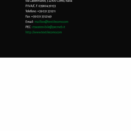
via Castelnuovo, 3 22100 Como, Italia
P.IVA/C.F. 03900470133
Telefono:
+39 031 331211
Fax:
+39 031 3312149
Email:
mailbox@textilecomo.com
PEC:
ctssostenibile@pecmeb.it
http://www.textilecomo.com