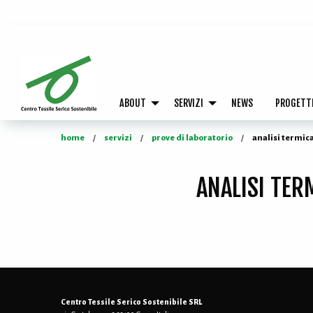
ABOUT
SERVIZI
NEWS
PROGETT
home
servizi
prove di laboratorio
analisi termic
ANALISI TER
Centro Tessile Serico Sostenibile SRL