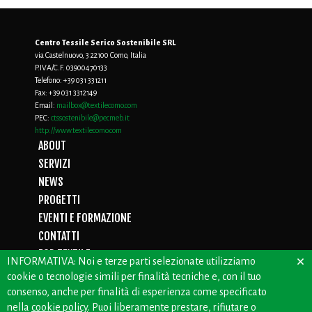
Centro Tessile Serico Sostenibile SRL
via Castelnuovo, 3 22100 Como, Italia
P.IVA/C.F. 03900470133
Telefono:
+39 031 331211
Fax:
+39 031 3312149
Email:
mailbox@textilecomo.com
PEC:
ctssostenibile@pecmeb.it
http://www.textilecomo.com
ABOUT
SERVIZI
NEWS
PROGETTI
EVENTI E FORMAZIONE
CONTATTI
FOR TEXTILE
×
INFORMATIVA: Noi e terze parti selezionate utilizziamo
D.LGS. 231/01
cookie o tecnologie simili per finalità tecniche e, con il tuo
PRIVACY
consenso, anche per finalità di esperienza come specificato
WHISTLEBLOWING
nella
cookie policy
. Puoi liberamente prestare, rifiutare o